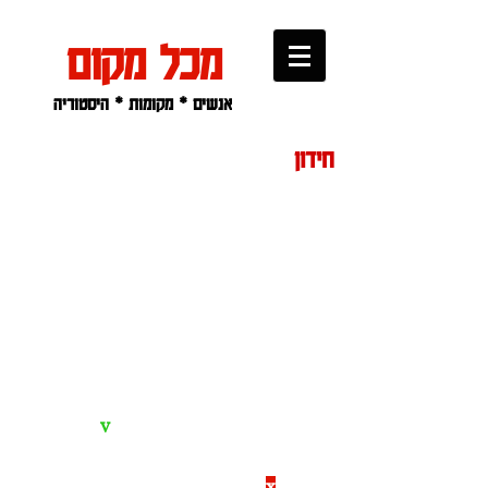
מכל מקום
אנשים * מקומות * היסטוריה
חידון
אנחנו שמחים להציג בפניכם את החידון החדש
שלנו, העוסק במקומות ושמות.
​לפניכם 20 שמות של מקומות בארץ וארבע
אפשרויות שונות לשמו הקודם של המקום.
יש לבחור את התשובה הנכונה וללחוץ עליה.
במידה וצדקתם יופיע סימון ירוק (
v
) ותועברו
לשאלה הבאה. במידה וטעיתם יופיע סימון
אדום (
x
) ומיד לאחריו סימון ירוק המורה על