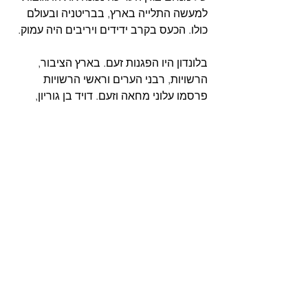
למעשה התלייה בארץ, בבריטניה ובעולם 
כולו. הכעס בקרב ידידים ויריבים היה עמוק.
בלונדון היו הפגנות זעם. בארץ הציבור, 
הרשויות, רבני הערים וראשי הרשויות 
פרסמו עלוני מחאה וזעם. דויד בן גוריון, 
גולדה מאירסון, הרב הראשי וראש עריית 
נתניה פנו בכתב ובע"פ לנציב העליון 
ולמפקדי הצבא והמשטרה בתביעה שיוציאו 
את הצבא מרחובות הערים. חיילים 
בריטיים, במאורגן או בספונטניות, החלו 
לפגוע באזרחים יהודים.
נוצר מצב בלתי נסבל בו לובשי מדים פגעו 
פיזית באזרחים והרסו בתי עסק וכלי רכב. 
כאן אנו שבים לפתיחת הרשימה.