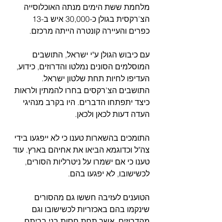
מלחמת ששת הימים מנתה האוכלוסייה 
הצ'רקסית בגולן כ-30,000 איש ב-13 
כפרים והעיירה קונטרה הייתה מרכזם. 
עם כיבוש הגולן ע"י ישראל, התושבים 
המוסלמים הסונים נמלטו והדרוזים, כידוע, 
העדיפו לחיות תחת שלטון ישראל. 
התושבים הצ'רקסים בחרו להמתין ולראות 
כיצד יתפתחו הדברים. היו בקרב מנהיגי 
העדה דעות לכאן ולכאן. 
התומכים בהשארות טענו כי לא ייפגעו בידי 
צה"ל וכדוגמא הביאו את אחיהם בארץ. עוד 
טענו כי אם ישמרו על ניטרליות הסורים, 
לכשישובו, לא יפגעו בהם.
הטוענים לעזיבה חששו גם מהסורים 
שינקמו בהם באכזריות לכשישובו וגם 
מהדרוזים, אשר תחת חסות בני בריתם 