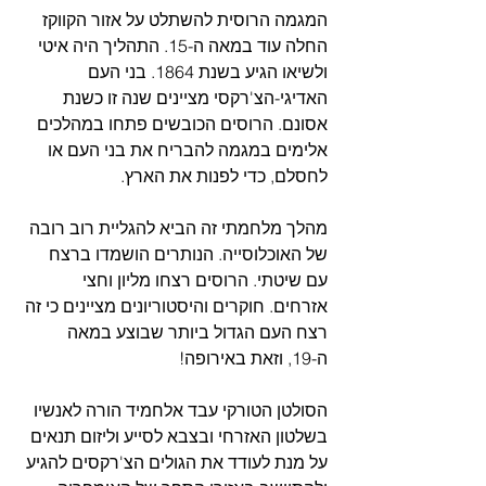
המגמה הרוסית להשתלט על אזור הקווקז 
החלה עוד במאה ה-15. התהליך היה איטי 
ולשיאו הגיע בשנת 1864. בני העם 
האדיגי-הצ'רקסי מציינים שנה זו כשנת 
אסונם. הרוסים הכובשים פתחו במהלכים 
אלימים במגמה להבריח את בני העם או 
לחסלם, כדי לפנות את הארץ.
מהלך מלחמתי זה הביא להגליית רוב רובה 
של האוכלוסייה. הנותרים הושמדו ברצח 
עם שיטתי. הרוסים רצחו מליון וחצי 
אזרחים. חוקרים והיסטוריונים מציינים כי זה 
רצח העם הגדול ביותר שבוצע במאה 
ה-19, וזאת באירופה!
הסולטן הטורקי עבד אלחמיד הורה לאנשיו 
בשלטון האזרחי ובצבא לסייע וליזום תנאים 
על מנת לעודד את הגולים הצ'רקסים להגיע 