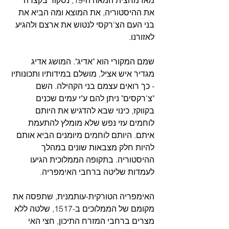
מאז מחצית המאה ה-19, נסקור בקצרה 
את ההיסטוריה, את המוצא ומה הביא את 
בני העם הצ'רקסי לנטוש את ארצם ולהגיע 
לאזורנו. 
שמם המקורי הוא "אדיג". המושג אדיג 
מגדיר איש אציל, מושלם במידותיו ותכונותיו 
- כך רואים עצמם בני הקהילה. השם 
"צ'רקסים" ניתן להם ע"י עמים שכנים 
בקווקז, כינוי שבא להדגיש את היותם 
לוחמים עזי נפש שלא מומלץ להתעמת 
איתם. היותם לוחמים מיומנים הביא אותם 
להיות חלק מצבאות שונים במהלך 
ההיסטוריה. בתקופה הממלוכית הגיעו 
לעמדות שליטה ברחבי האימפריה.
האימפריה הטורקית-עותמנית, שתפסה את 
מקומם של הממלוכים ב-1517, שלטה ללא 
מצרים ברחבי המזרח התיכון, חצי האי 