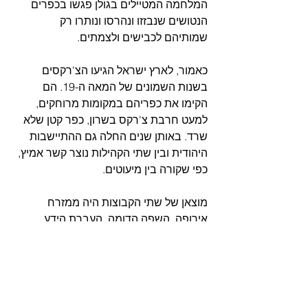
המלחמה המטיילים בגולן פגשו בכפרים 
הנטושים שנבזזו ונהרסו ונותרו רק 
שמותיהם לכבישים ולצמתים.
כאמור, לארץ ישראל הגיעו הצ'רקסים 
בשנות השמונים של המאה ה-19. הם 
הקימו את כפריהם במקומות מרוחקים, 
למעט חרבת צ'רקס בשרון, כפר קטן שלא 
שרד. באותן שנים החלה גם ההתיישבות 
היהודית ובין שתי הקהילות נוצר קשר אמיץ, 
כפי שקורה בין מיעוטים.  
מוצאן של שתי הקבוצות היה ממזרח 
אירופה. השפה הדומה, העברת הידע, 
הצורך בביטחון ובשמירה, כל אלה תרמו 
לשכנות הטובה. דוגמא לכך ניתן לראות 
ביחסי השכנות הטובים בין כפר תבור 
וסג'רה העבריות לכפר כמא הצ'רקסית.