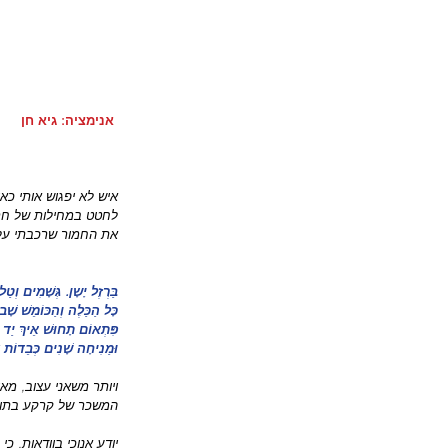
 אנימציה: גיא חן
איש לא יפגוש אותי כאן
לחטט במחילות של חרד
את החמור שרכבתי עליו ב
בַּרְזֶל יָשָן. גְּשָׁמִים וְט
כָּל הַכַּלֶה וְהַכּוֹמֵשׁ שָׁ
פִּתְאוֹם תָחוּשׁ אֵיךְ יַד הַ
וּמַנִיחָה שָׁנִים כְּבֵדוֹת 
ויותר משאני עצוב, מ
המשכר של קרקע בתול
יודע אנוכי בוודאות, 