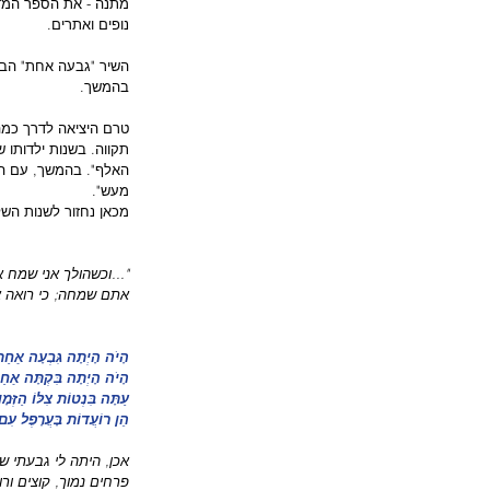
מתנה - את הספר המדוב
נופים ואתרים.
השיר "גבעה אחת" הביא
בהמשך.
טרם היציאה לדרך כמה
תקווה. בשנות ילדותו
האלף". בהמשך, עם הק
מעש".
מכאן נחזור לשנות הש
"...וכשהולך אני שמח 
אתם שמחה; כי רואה אנ
הָיֹה הָיְתָה גִּבְעָה אַחַ
הָיֹה הָיְתָה בִּקְתָּה אַחַ
עַתָּה בִּנְטוֹת צִלּוֹ הַזְּמָן
הֵן רוֹעֲדוֹת בָּעֲרָפֶל עִם 
אכן, היתה לי גבעתי ש
פרחים נמוך, קוצים ורו