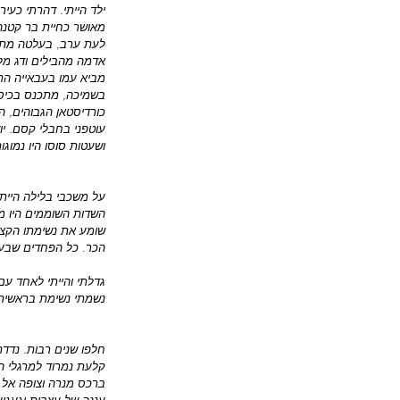
ילד הייתי. דהרתי כעי
מאושר כחיית בר קטנה
לעת ערב, בעלטה מתכנ
אדמה מהבילים ודג מלו
מביא עמו בעבאייה הר
בשמיכה, מתכנס בכיסאי
כורדיסטאן הגבוהים, הק
עוטפני בחבלי קסם. יו
ושעטות סוסו היו נמוג
על משכבי בלילה הייתי
השדות השוממים היו מי
שומע את נשימתו הקצו
הכר. כל הפחדים שבעו
גדלתי והייתי לאחד ע
נשמתי נשימת בראשית 
חלפו שנים רבות. נדדת
קלעת נמרוד למרגלי הח
ברכס מנרה וצופה אל מ