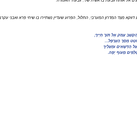
עים אל אותה גבעת בראשית שלי, גבעתי האפורה.
 דווקא מצד המדרון המערבי, התלול, הפרוע שעדיין נשתיירו בו שיחי פרא ואבני עקרב
ַקְשֵׁב עָמֹק אֶל תּוֹך חַיֶּיךָ;
ֹטֵט מְסַךְ הָעֲרָפֶל...
ַל הַדְּשָׁאִים וּמֵעָלֵיךָ
ֲטַלֵפִים מָעוֹף יָפֶה.