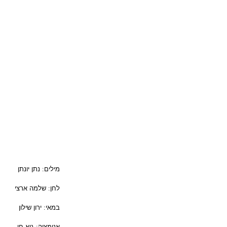
מילים: נתן יונתן
לחן: שלמה ארצי
במאי: ירון שילון
אנימציה: גיא חן