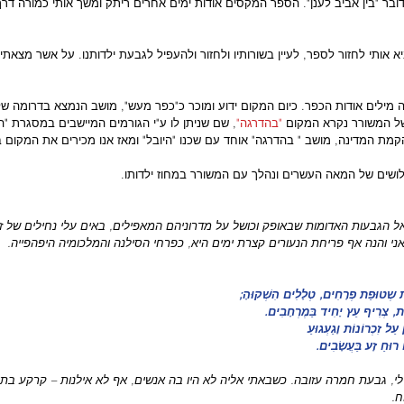
ר "בין אביב לענן". הספר המקסים אודות ימים אחרים ריתק ומשך אותי כמורה דרך
 אותי לחזור לספר, לעיין בשורותיו ולחזור ולהעפיל לגבעת ילדותנו. על אשר מצאת
 מילים אודות הכפר. כיום המקום ידוע ומוכר כ"כפר מעש", מושב הנמצא בדרומה ש
 של המשורר נקרא המקום
 "בהדרגה"
, שם שניתן לו ע"י הגורמים המיישבים במסגרת "ה
מת המדינה, מושב " בהדרגה" אוחד עם שכנו "היובל" ומאז אנו מכירים את המקום 
לושים של המאה העשרים ונהלך עם המשורר במחוז ילדותו.
אל הגבעות האדומות שבאופק וכושל על מדרוניהם המאפילים, באים עלי נחילים של זכר
י והנה אף פריחת הנעורים קצרת ימים היא, כפרחי הסילנה והמלכומיה היפהפייה.
ת שְטוּפַת פְרָחִים, טְלָלִים הִשְׁקוּהָ;
ת, צְרִיף עֵץ יָחִיד בַּמֶרְחָבִים.
 עַל זִכְרוֹנוֹת וָגַעְגוּעַ
רוּחַ זָע בַּעֲשָׂבִים.
לי, גבעת חמרה עזובה. כשבאתי אליה לא היו בה אנשים, אף לא אילנות – קרקע בתו
ח.