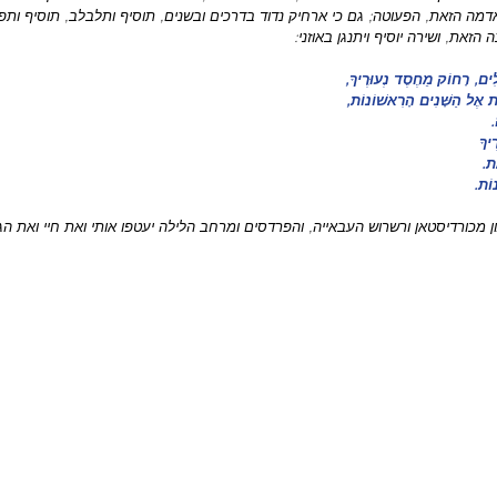
מה הזאת, הפעוטה; גם כי ארחיק נדוד בדרכים ובשנים, תוסיף ותלבלב, תוסיף ותפ
הזאת, ושירה יוסיף ויתנגן באוזני:
לִים, רָחוֹק מֵחֶסֶד נְעוּרֶיךָ,
 אֶל הַשָּׁנִים הָרִאשׁוֹנוֹת,
.
יךָ
את.
 מכורדיסטאן ורשרוש העבאייה, והפרדסים ומרחב הלילה יעטפו אותי ואת חיי ואת ה