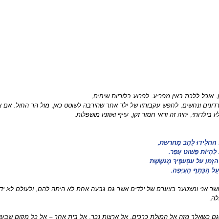
. אוכל ללכת באין מפריע. לפרוע בלוריות שיחים,
ונים ונחשים, לחפש עקבותיו של ילד אחר שהירבה לשוטט כאן, מול הר החול. אם א
ילדותי, יהיה זה ודאי חמור זקן, עייף ואוזניו מושפלות.
ַל הֶחֱלִידוּ לַהַב מַחֲרֶשֶׁת,
ב לִהְיוֹת פָּשׁוּט עָפָר.
זְמַן עַל עַפְעַפֶּיךָ מְגַשֶׁשֶׁת
עַל הַכַּתֵף הַעֲיֶפָה.
אושר אני ומצטער בצערם של ילדים אשר גם גבעה אחת לא היתה להם, ולעולם לא יד
ה.
כי גם כשאלך מזה אל המולת כרכים, אל ארצות נכר, אל בית אחר – אל כל מקום שבעו