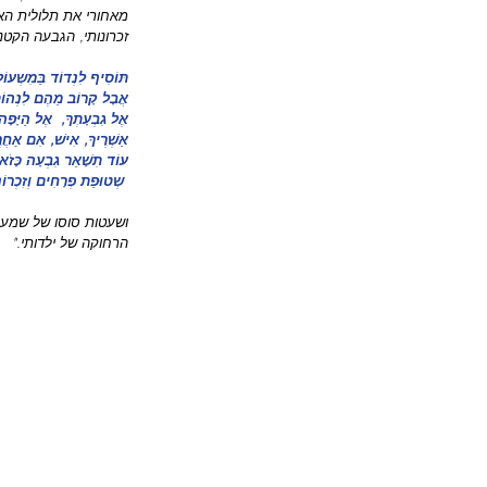
מאחורי את תלולית האד
זכרונותי, הגבעה הקטנה 
תּוֹסִיף לִנְדוֹד בַּמִשְעוֹ
אֲבָל קָרוֹב מֵהֶם לִנְהוֹת
אֶל גִבְעָתְךָ,  אֶל הַיָּפָה
אַשְׁרֶיךָ, אִישׁ, אִם אַחֲרֶ
עוֹד תִשָׁאֵר גִבְעָה כָּזֹ
 שְטוּפַת פְרָחִים וְזִכְרוֹנוֹת.
ושעטות סוסו של שמעון
הרחוקה של ילדותי."