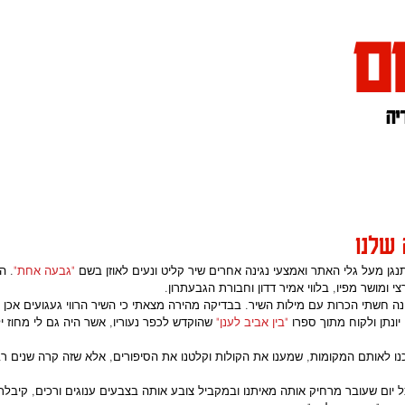
ם
נו
אתגרי חשיבה
הצטרפות לרשימת התפו
שלנו
ן מעל גלי האתר ואמצעי נגינה אחרים שיר קליט ונעים לאוזן בשם 
"גבעה אחת"
. ה
י ומושר מפיו, בלווי אמיר דדון וחבורת הגבעתרון.
חשתי הכרות עם מילות השיר. בבדיקה מהירה מצאתי כי השיר הרווי געגועים אכן נ
יונתן ולקוח מתוך ספרו 
"בין אביב לענן" 
שהוקדש לכפר נעוריו, אשר היה גם לי מחוז יל
הלכנו לאותם המקומות, שמענו את הקולות וקלטנו את הסיפורים, אלא שזה קרה שנים ר
יום שעובר מרחיק אותה מאיתנו ובמקביל צובע אותה בצבעים ענוגים ורכים, קיבלתי