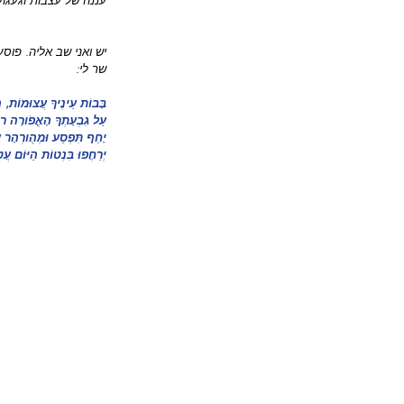
עננה של עצבות וגעגו
יש ואני שב אליה. פוסע
שר לי:
בָּבוֹת עֵינֶיךָ עֲצוּמוֹת, ה
עַל גִבְעָתְךָ הָאֳפֹורָה רו
יָחֵף תִּפְסַע וּמְהֻורְהָר ע
יְרַחֲפוּ בִּנְטוֹת הַיּוֹם ע