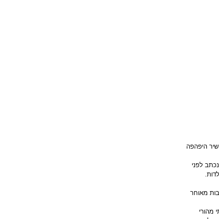
צה
צור קשר
שיר היפהפה 
כתב לפני 
דות. 
בות מאוחר 
 מהורי 