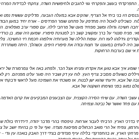
ר, התפרקדתי בעשב והפקרתי גווי לחגבים ולחיפושיות השדה, צחקתי לבדידות המרהיבה
.
סים היו בני ביתי אל הצריף, שהקים אבא במעלה הגבעה, מדליקים עששית נפט ואו
ח. כשכילינו לאכול היה מתדפק על פתחנו שומר הפרדסים – אורח יחיד במעון הבודד
חבה חשיכה גדולה ומשב מפחיד מעט של מרחבי לילה, עם ספורי ערב מופלאים. הי
, מניח סנטרי על ברך ומקשיב קשב רב למנגינת סיפוריו. שמעון היה שמו, בן כורדיס
ודרים גידלוהו לעוז רוח, עופות הלילה של מערותיה אילפוהו חכמת רזי החשיכה. צליל
שב היה לעתים במעוננו עד חצות ובודה את סיפוריו היפים. וכשהלך, היתה משתררת ד
ות אי שם בערבות הרחוקות.
 שומע איך אבא טוען את אקדחו ומניחו אצל הכר, ולפתע באה אלי צמרמורת של יראה
יללים כשועלים מסביב צריף העץ. לוח עץ דק ושביר היה סוגר עלינו מפניהם. רק לא
בה של אבא, וידעתי שהוא ישן לבטח, אז משכתי את השמיכה מעל לראשי ודבקתי אל
לם נמוגו בפני נשימתו השקטה של אבא.
ם עשבי השדה, עם שיחי הסירה הקוצנית, עם הצבעונים המבקיעים את קרום האדמה ה
עם פחד ואושר של נביטה וצמיחה.
י בדרכי הארץ. הרביתי לעבור אורחות. טיפסתי בהרי מדבר יהודה, דירדרתי בזלת ש
רמון, צפיתי אל הרי מואב הכחולים מפיסגת מצדה. ואף על פי כן בהיותי יושב על צו
רחקי הארץ, או בהתפרקדי בלילה עייף מנדודים בצידי דרך האבק בואכה עין גדי – יו