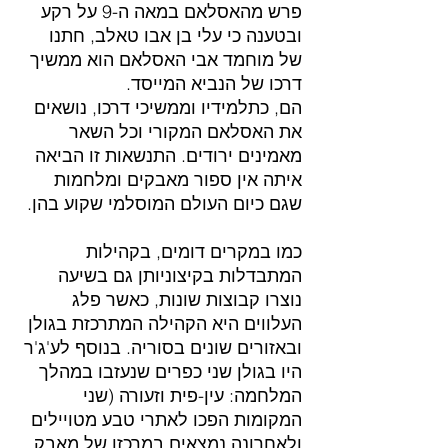
פרש מהאסלאם במאה ה-9 על רקע 
ובטענה כי עלי בן אבו טאלב, חתנו 
של מוחמד אבי האסלאם הוא ממשיך 
דרכו של הנביא המייסד. 
הם, כתלמידיו וממשיכי דרכו, נושאים 
את האסלאם המקורי וכל השאר 
מאמינים ירודים. התנשאות זו הביאה 
איתה אין ספור מאבקים ומלחמות 
שגם כיום העולם המוסלמי שקוע בהן.
כמו במקרים דומים, בקהילות 
המתבדלות בקיצוניותן גם בשיעה 
נוצרו קבוצות שונות, כאשר פלג 
העלווים היא הקהילה המתרכזת בגולן 
ובאזורים שונים בסוריה. בנוסף לע'ג'ר 
היו בגולן שני כפרים שנעזבו במהלך 
המלחמה: עין-פית וזעורה (שני 
המקומות הפכו לאתרי טבע מטויילים 
ולאחרונה נמצאים במרכזו של מאבק 