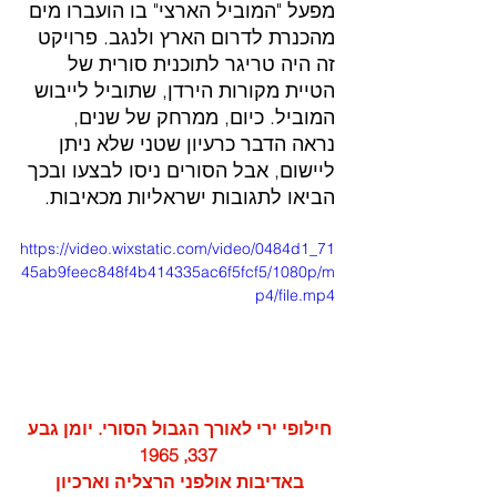
מפעל "המוביל הארצי" בו הועברו מים 
מהכנרת לדרום הארץ ולנגב. פרויקט 
זה היה טריגר לתוכנית סורית של 
הטיית מקורות הירדן, שתוביל לייבוש 
המוביל. כיום, ממרחק של שנים, 
נראה הדבר כרעיון שטני שלא ניתן 
ליישום, אבל הסורים ניסו לבצעו ובכך 
הביאו לתגובות ישראליות מכאיבות. 
https://video.wixstatic.com/video/0484d1_71
45ab9feec848f4b414335ac6f5fcf5/1080p/m
p4/file.mp4
חילופי ירי לאורך הגבול הסורי. יומן גבע 
337, 1965
באדיבות אולפני הרצליה וארכיון 