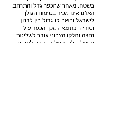
בשטח, מאחר שהכפר גדל והתרחב. 
האו"ם אינו מכיר בסיפוח הגולן 
לישראל ורואה קו גבול בין לבנון 
וסוריה וכתוצאה מכך הכפר ע'ג'ר 
נחצה וחלקו הצפוני עובר לשליטת 
ממשלת לבנון שלא הגיעה למקום 
לממש את שליטתה, מי שכן הגיע זה 
היה החיזבאללה.
מצב זה של כפר חצוי מעורר ומעלה 
בעיות בכל תחומי החיים. הכניסה 
לכפר והשהייה בו מותרת לתושבים 
רשומים בלבד. השטח הצפוני 
נחשב ל"שטח עוין" כך שאנשי כוחות 
הביטחון ואזרחים ישראלים אסורים 
בגישה למקום. סטטוס זה מזמין אליו 
פעילויות בלתי חוקיות, בעיקר 
הברחות של מוצרים מלבנון ובעיקר 