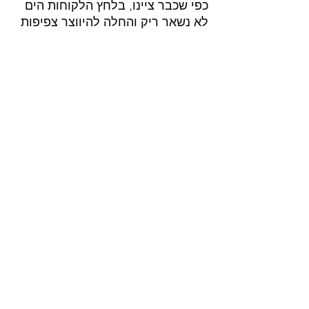
כפי שכבר ציינו, בלחץ הלקוחות הים 
לא נשאר ריק והחלה להיווצר צפיפות 
במים הבינלאומים כשספינות 
ההימורים היוו צי דמוי "ארמדה", זאת 
תוך כדי עצימת העין של הרשויות 
המקומיות שטענו כי טובת התושבים 
לעיניהם. כשכל הסיבות והתירוצים 
אזלו, משרדי הממשלה שהנושא 
באחריותם נאלצו לשלב ידיים ולטפל 
בבעיה.
"משמר המפרץ" היה שמו של 
המבצע. בחודש ינואר 2004, לאחר 
חקירה סמויה ומקיפה שנמשכה כשנה 
כפרוייקט משותף של משטרת 
ישראל,רשוית המס ומשרד 
המשפטים, פשטו כ-500 שוטרים 
וחוקרים על נמל אילת ועלו על 
הספינות שעגנו במקום: "רויאל קזינו", 